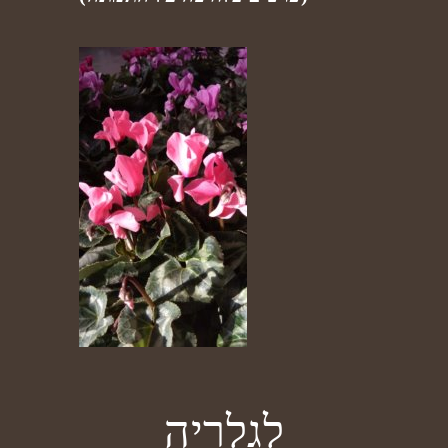
לגלריה