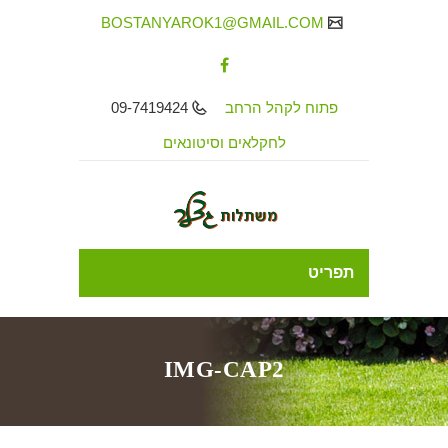
BOSTANYAROK1@GMAIL.COM
פתוח לקהל הרחב
09-7419424
לחקלאים וסיטונאים
תפריט
IMG-CAP2