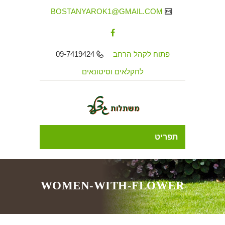
BOSTANYAROK1@GMAIL.COM
פתוח לקהל הרחב
09-7419424
לחקלאים וסיטונאים
תפריט
WOMEN-WITH-FLOWER