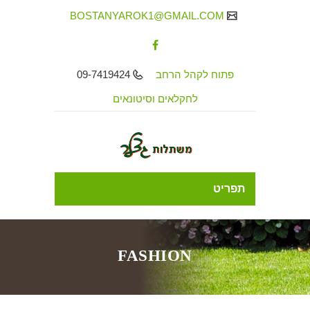
BOSTANYAROK1@GMAIL.COM
09-7419424
פתוח לקהל הרחב
לחקלאים וסיטונאים
תפריט
FASHION