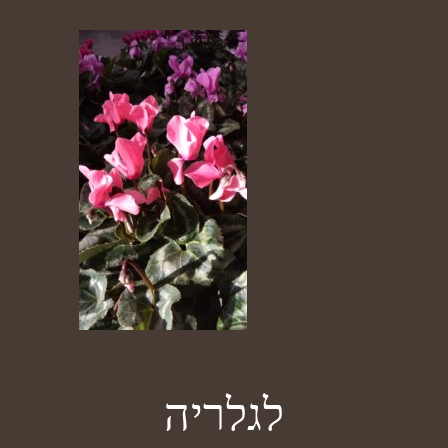
לגלריה