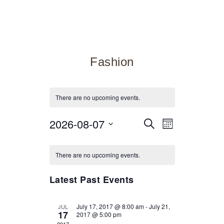
Fashion
There are no upcoming events.
2026-08-07
Event
Events
Select
SEARCH
MONTH
date.
Views
Calendar
Search
Navigati
There are no upcoming events.
of
and
Latest Past Events
Events
Views
July 17, 2017 @ 8:00 am
-
July 21,
JUL
17
2017 @ 5:00 pm
Navigatio