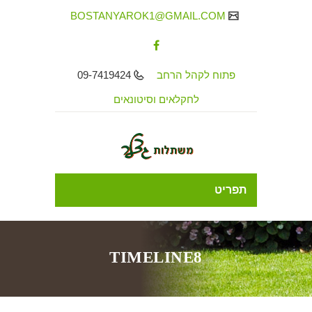
BOSTANYAROK1@GMAIL.COM
פתוח לקהל הרחב
09-7419424
לחקלאים וסיטונאים
תפריט
TIMELINE8