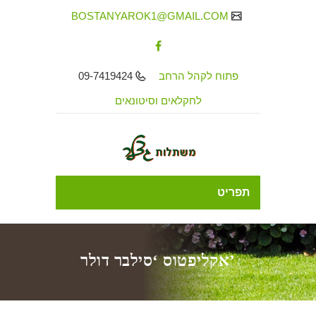
BOSTANYAROK1@GMAIL.COM
פתוח לקהל הרחב
09-7419424
לחקלאים וסיטונאים
תפריט
אקליפטוס ‘סילבר דולר’