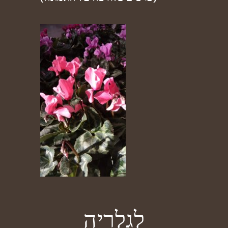
לגלריה