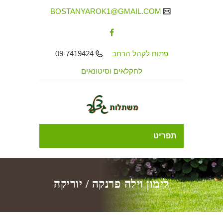
BOSTANYAROK1@GMAIL.COM
פתוח לקהל הרחב
09-7419424
לחקלאים וסיטונאים
תפריט
לימון וילה פרנקה / יוריקה