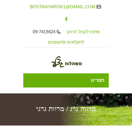
BOSTANYAROK1@GMAIL.COM
פתוח לקהל הרחב
09-7419424
לחקלאים וסיטונאים
תפריט
מרווה גרג / מרוות גרגי