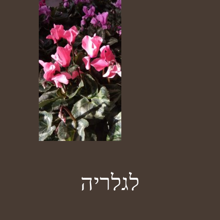
לגלריה