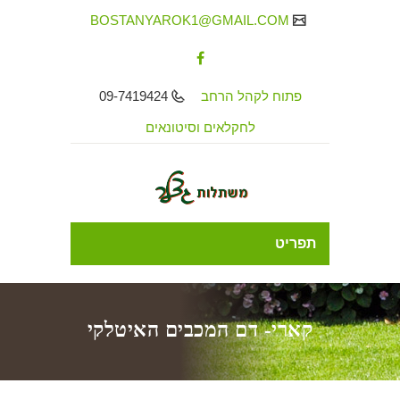
BOSTANYAROK1@GMAIL.COM
פתוח לקהל הרחב
09-7419424
לחקלאים וסיטונאים
תפריט
קארי- דם המכבים האיטלקי