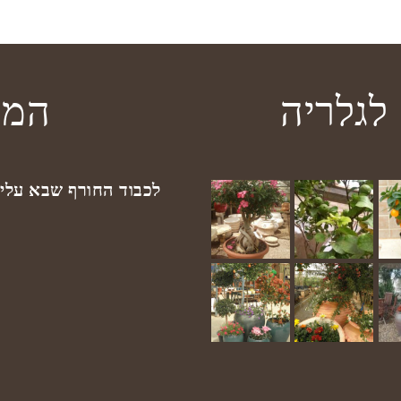
לגלריה
המב
לכבוד החורף שבא עלינ