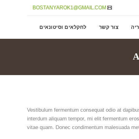
BOSTANYAROK1@GMAIL.COM
יה
צור קשר
לחקלאים וסיטונאים
A
Vestibulum fermentum consequat odio at dapibu
interdum aliquam tempor, mi elit fermentum eros
vitae quam. Donec condimentum malesuada me