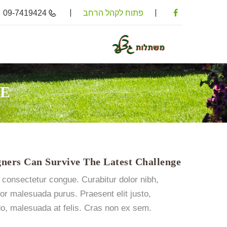
09-7419424
פתוח לקהל הרחב
ZE
ners Can Survive The Latest Challenge
 consectetur congue. Curabitur dolor nibh,
or malesuada purus. Praesent elit justo,
o, malesuada at felis. Cras non ex sem.